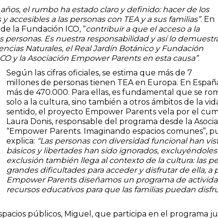
años, el rumbo ha estado claro y definido: hacer de los
y accesibles a las personas con TEA y a sus familias”
. En
 de la Fundación ICO, “
contribuir a que el acceso a la
las personas. Es nuestra responsabilidad y así lo demuestr
ncias Naturales, el Real Jardín Botánico y Fundación
ICO y la Asociación Empower Parents en esta causa”
.
Según las cifras oficiales, se estima que más de 7
millones de personas tienen TEA en Europa. En Españ
más de 470.000. Para ellas, es fundamental que se ro
solo a la cultura, sino también a otros ámbitos de la v
sentido, el proyecto Empower Parents vela por el c
Laura Donis, responsable del programa desde la Asoci
“Empower Parents. Imaginando espacios comunes”, pu
explica:
“Las personas con diversidad funcional han vi
básicos y libertades han sido ignorados, excluyéndoles 
exclusión también llega al contexto de la cultura: las
grandes dificultades para acceder y disfrutar de ella, 
Empower Parents diseñamos un programa de actividades
recursos educativos para que las familias puedan disf
spacios públicos, Miguel, que participa en el programa 