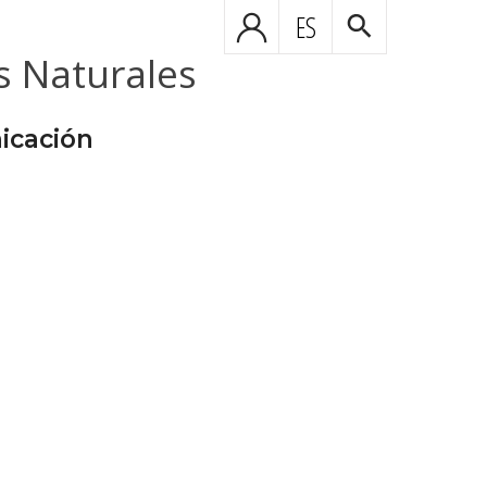
ES
s Naturales
icación