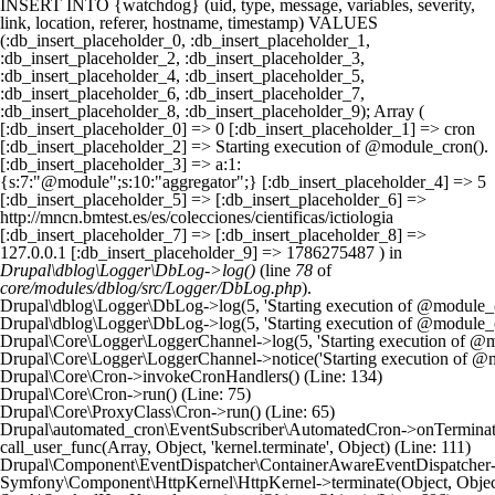
INSERT INTO {watchdog} (uid, type, message, variables, severity,
link, location, referer, hostname, timestamp) VALUES
(:db_insert_placeholder_0, :db_insert_placeholder_1,
:db_insert_placeholder_2, :db_insert_placeholder_3,
:db_insert_placeholder_4, :db_insert_placeholder_5,
:db_insert_placeholder_6, :db_insert_placeholder_7,
:db_insert_placeholder_8, :db_insert_placeholder_9); Array (
[:db_insert_placeholder_0] => 0 [:db_insert_placeholder_1] => cron
[:db_insert_placeholder_2] => Starting execution of @module_cron().
[:db_insert_placeholder_3] => a:1:
{s:7:"@module";s:10:"aggregator";} [:db_insert_placeholder_4] => 5
[:db_insert_placeholder_5] => [:db_insert_placeholder_6] =>
http://mncn.bmtest.es/es/colecciones/cientificas/ictiologia
[:db_insert_placeholder_7] => [:db_insert_placeholder_8] =>
127.0.0.1 [:db_insert_placeholder_9] => 1786275487 ) in
Drupal\dblog\Logger\DbLog->log()
(line
78
of
core/modules/dblog/src/Logger/DbLog.php
).
Drupal\dblog\Logger\DbLog->log(5, 'Starting execution of @module_cro
Drupal\dblog\Logger\DbLog->log(5, 'Starting execution of @module_cro
Drupal\Core\Logger\LoggerChannel->log(5, 'Starting execution of @mod
Drupal\Core\Logger\LoggerChannel->notice('Starting execution of @mo
Drupal\Core\Cron->invokeCronHandlers() (Line: 134)

Drupal\Core\Cron->run() (Line: 75)

Drupal\Core\ProxyClass\Cron->run() (Line: 65)

Drupal\automated_cron\EventSubscriber\AutomatedCron->onTerminate(Ob
call_user_func(Array, Object, 'kernel.terminate', Object) (Line: 111)

Drupal\Component\EventDispatcher\ContainerAwareEventDispatcher->dis
Symfony\Component\HttpKernel\HttpKernel->terminate(Object, Object)