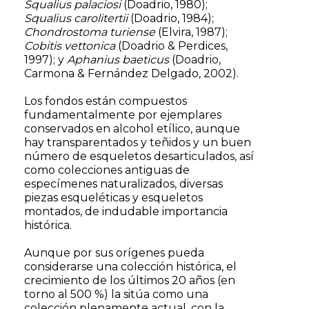
Squalius palaciosi
(Doadrio, 1980);
Squalius carolitertii
(Doadrio, 1984);
Chondrostoma turiense
(Elvira, 1987);
Cobitis vettonica
(Doadrio & Perdices,
1997); y
Aphanius baeticus
(Doadrio,
Carmona & Fernández Delgado, 2002).
Los fondos están compuestos
fundamentalmente por ejemplares
conservados en alcohol etílico, aunque
hay transparentados y teñidos y un buen
número de esqueletos desarticulados, así
como colecciones antiguas de
especímenes naturalizados, diversas
piezas esqueléticas y esqueletos
montados, de indudable importancia
histórica.
Aunque por sus orígenes pueda
considerarse una colección histórica, el
crecimiento de los últimos 20 años (en
torno al 500 %) la sitúa como una
colección plenamente actual, con la