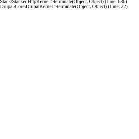
Stack\StackedHttpKernel->terminate(Object, Object) (Line: 686)
